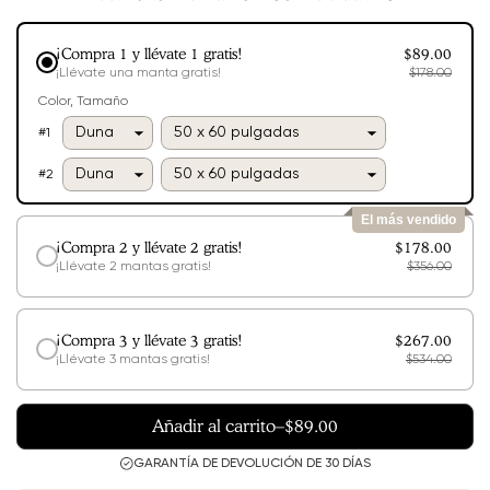
disponible
¡Compra 1 y llévate 1 gratis!
$89.00
¡Llévate una manta gratis!
$178.00
Color
Tamaño
#
1
#
2
El más vendido
¡Compra 2 y llévate 2 gratis!
$178.00
¡Llévate 2 mantas gratis!
$356.00
¡Compra 3 y llévate 3 gratis!
$267.00
¡Llévate 3 mantas gratis!
$534.00
Añadir al carrito
–
$89.00
GARANTÍA DE DEVOLUCIÓN DE 30 DÍAS