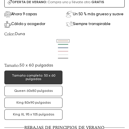
de
habitual
OFERTA DE VERANO:
Compra uno y llévate otro
GRATIS
venta
Ahora 9 capas
Un 50 % más grueso y suave
Cálido y acogedor
Siempre transpirable
Color:
Duna
Variante
agotada
Variante
o
agotada
Variante
no
o
agotada
Variante
disponible
no
o
agotada
Variante
disponible
no
o
agotada
Variante
disponible
no
o
agotada
Tamaño:
50 x 60 pulgadas
disponible
no
o
disponible
no
disponible
Tamaño completo: 50 x 60
Variación
pulgadas
agotada
o
no
Queen 60x80 pulgadas
variante
disponible
agotada
o
no
King 80x90 pulgadas
variante
disponible
agotada
o
no
King XL 95 x 105 pulgadas
Variante
disponible
agotada
o
no
REBAJAS DE PRINCIPIOS DE VERANO