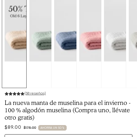
(58 reseñas)
La nueva manta de muselina para el invierno -
100 % algodón muselina (Compra uno, llévate
otro gratis)
$89.00
$178.00
AHORRA UN 50 %
Precio
Precio