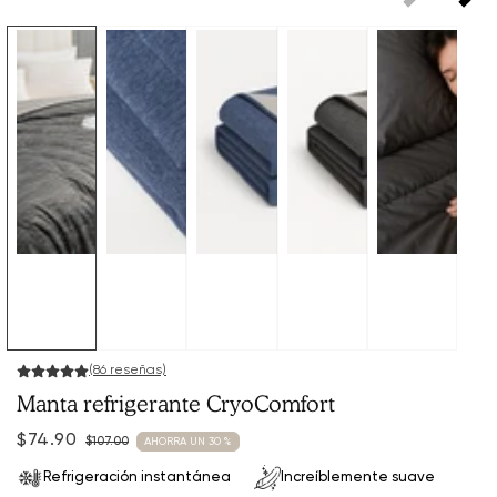
(86 reseñas)
Manta refrigerante CryoComfort
$74.90
$107.00
AHORRA UN 30 %
Precio
Precio
Refrigeración instantánea
Increíblemente suave
de
habitual