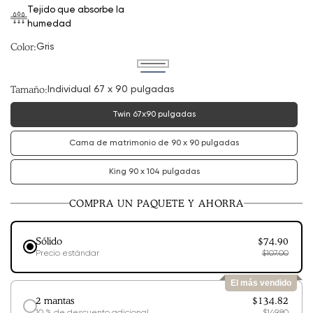
venta
Tejido que absorbe la
humedad
Color:
Gris
Variante
agotada
Variante
o
agotada
Tamaño:
Individual 67 x 90 pulgadas
no
o
disponible
no
disponible
Twin 67x90 pulgadas
variante
agotada
o
no
Cama de matrimonio de 90 x 90 pulgadas
variante
disponible
agotada
o
no
King 90 x 104 pulgadas
Variante
disponible
agotada
o
no
COMPRA UN PAQUETE Y AHORRA
disponible
Sólido
$74.90
Precio estándar
$107.00
El más vendido
2 mantas
$134.82
10 % de descuento adicional
$149.80