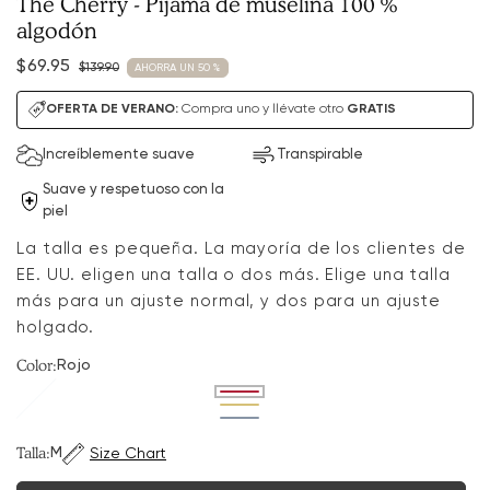
The Cherry - Pijama de muselina 100 %
algodón
$69.95
$139.90
AHORRA UN 50 %
Precio
Precio
de
habitual
OFERTA DE VERANO:
Compra uno y llévate otro
GRATIS
venta
Increíblemente suave
Transpirable
Suave y respetuoso con la
piel
La talla es pequeña. La mayoría de los clientes de
EE. UU. eligen una talla o dos más. Elige una talla
más para un ajuste normal, y dos para un ajuste
holgado.
Color:
Rojo
Variante
agotada
Variante
o
agotada
Variante
no
o
agotada
disponible
no
o
Talla:
M
Size Chart
disponible
no
disponible