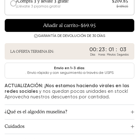
¡Compra 3 y llévate 3 gratis!
$209.85
¡Llévate 3 pijamas gratis!
$489.65
Añadir al carrito
–
$69.95
GARANTÍA DE DEVOLUCIÓN DE 30 DÍAS
00
:
23
:
01
:
02
LA OFERTA TERMINA EN:
Días
Horas
Minutos
Segundos
Envío en 1-3 días
:
. Envío rápido y con seguimiento a través de USPS
ACTUALIZACIÓN: ¡Nos estamos haciendo virales en las
redes sociales
y nos quedan pocas unidades en stock!
Aprovecha nuestros descuentos por cantidad.
¿Qué es el algodón muselina?
Cuidados