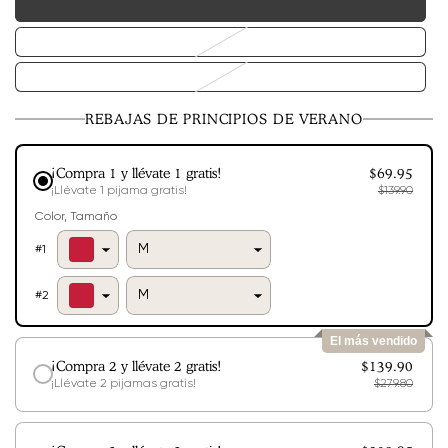
MVariant
agotado
o
Variante
no
agotada
disponible
o
XLVariant:
no
agotado
disponible
o
REBAJAS DE PRINCIPIOS DE VERANO
no
disponible
¡Compra 1 y llévate 1 gratis!
$69.95
¡Llévate 1 pijama gratis!
$139.90
Color
Tamaño
#
1
#
2
El más vendido
¡Compra 2 y llévate 2 gratis!
$139.90
¡Llévate 2 pijamas gratis!
$279.80