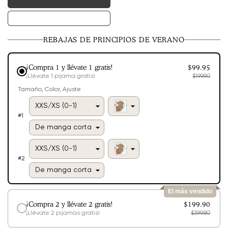
La
versión
de
La
manga
versión
corta
de
está
REBAJAS DE PRINCIPIOS DE VERANO
manga
agotada
larga
o
está
no
agotada
está
o
disponible
¡Compra 1 y llévate 1 gratis!
$99.95
no
está
¡Llévate 1 pijama gratis!
$199.90
disponible
Tamaño
Color
Ajuste
#
1
#
2
El más vendido
¡Compra 2 y llévate 2 gratis!
$199.90
¡Llévate 2 pijamas gratis!
$399.80