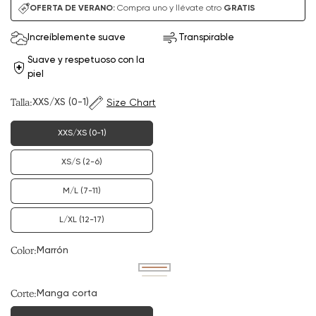
de
habitual
OFERTA DE VERANO:
Compra uno y llévate otro
GRATIS
venta
Increíblemente suave
Transpirable
Suave y respetuoso con la
piel
Talla:
XXS/XS (0-1)
Size Chart
XXS/XS (0-1)
Variedad
agotada
o
no
XS/S (2-6)
Variante
disponible
agotada
o
no
M/L (7-11)
Variante
disponible
agotada
o
no
L/XL (12-17)
Variante
disponible
agotada
o
no
Color:
Marrón
disponible
Variante
agotada
Variante
o
agotada
Corte:
Manga corta
no
o
disponible
no
disponible