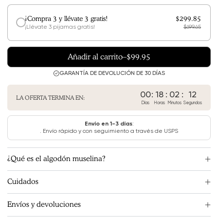
¡Compra 3 y llévate 3 gratis!
$299.85
¡Llévate 3 pijamas gratis!
$699.65
Añadir al carrito
–
$99.95
GARANTÍA DE DEVOLUCIÓN DE 30 DÍAS
00
:
18
:
02
:
11
LA OFERTA TERMINA EN:
Días
Horas
Minutos
Segundos
Envío en 1-3 días
:
. Envío rápido y con seguimiento a través de USPS
¿Qué es el algodón muselina?
Cuidados
Envíos y devoluciones