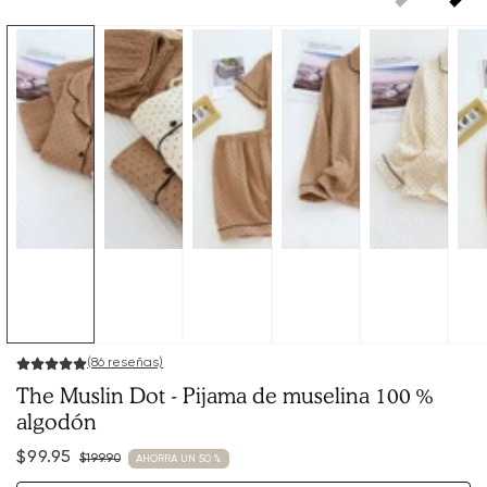
(86 reseñas)
The Muslin Dot - Pijama de muselina 100 %
algodón
$99.95
$199.90
AHORRA UN 50 %
Precio
Precio