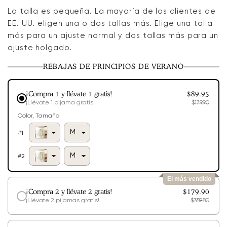
o
La talla es pequeña. La mayoría de los clientes de
no
disponible
EE. UU. eligen una o dos tallas más. Elige una talla
más para un ajuste normal y dos tallas más para un
ajuste holgado.
REBAJAS DE PRINCIPIOS DE VERANO
¡Compra 1 y llévate 1 gratis!
$89.95
¡Llévate 1 pijama gratis!
$179.90
Color
Tamaño
#
1
#
2
El más vendido
¡Compra 2 y llévate 2 gratis!
$179.90
¡Llévate 2 pijamas gratis!
$359.80