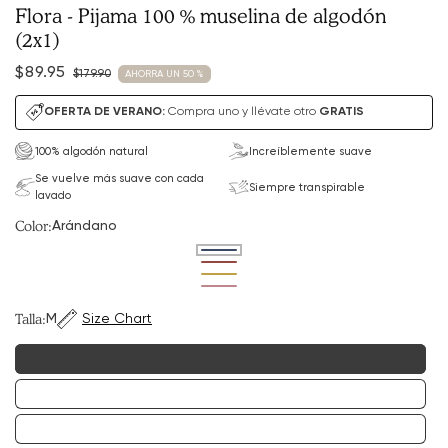
Flora - Pijama 100 % muselina de algodón
(2x1)
$89.95
$179.90
AHORRA UN 50 %
Precio
Precio
de
habitual
OFERTA DE VERANO:
Compra uno y llévate otro
GRATIS
venta
100% algodón natural
Increíblemente suave
Se vuelve más suave con cada
Siempre transpirable
lavado
Color:
Arándano
Variante
agotada
Variante
o
agotada
Variante
no
o
agotada
Variante
disponible
no
o
agotada
disponible
no
o
Talla:
M
Size Chart
disponible
no
disponible
MVariant
agotado
o
Variante
no
agotada
disponible
o
XLVariant:
no
agotado
disponible