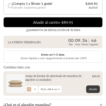
¡Compra 3 y llévate 3 gratis!
$269.85
¡Llévate 3 pijamas gratis!
$629.65
Añadir al carrito
–
$89.95
GARANTÍA DE DEVOLUCIÓN DE 30 DÍAS
00
:
09
:
34
:
44
LA OFERTA TERMINA EN:
Días
Horas
Minutos
Segundos
Envío en 1-3 días
:
. Envío rápido y con seguimiento a través de USPS
Combina bien con
Juego de fundas de almohada de muselina de
$29.95
algodón (2 unidades)
Color
Tamaño
Añadir
(pulgadas)
¿Qué es el algodón muselina?